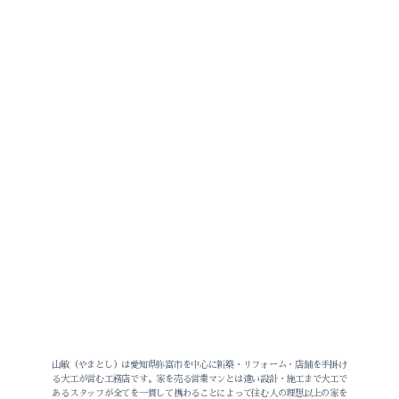
山敏（やまとし）は愛知県弥富市を中心に新築・リフォーム・店舗を手掛け
る大工が営む工務店です。家を売る営業マンとは違い設計・施工まで大工で
あるスタッフが全てを一貫して携わることによって住む人の理想以上の家を