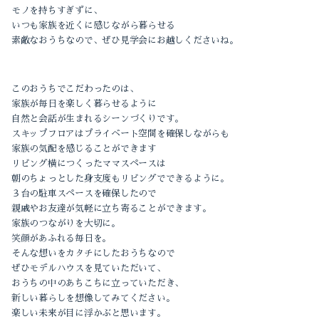
モノを持ちすぎずに、
いつも家族を近くに感じながら暮らせる
2022-10（1）
素敵なおうちなので、ぜひ見学会にお越しくださいね。
2022-09（1）
このおうちでこだわったのは、
2022-04（1）
家族が毎日を楽しく暮らせるように
自然と会話が生まれるシーンづくりです。
2022-01（1）
スキップフロアはプライベート空間を確保しながらも
家族の気配を感じることができます
2021-12（1）
リビング横につくったママスペースは
朝のちょっとした身支度もリビングでできるように。
2021-11（2）
３台の駐車スペースを確保したので
親戚やお友達が気軽に立ち寄ることができます。
家族のつながりを大切に。
2021-10（3）
笑顔があふれる毎日を。
そんな想いをカタチにしたおうちなので
2021-09（2）
ぜひモデルハウスを見ていただいて、
おうちの中のあちこちに立っていただき、
新しい暮らしを想像してみてください。
楽しい未来が目に浮かぶと思います。