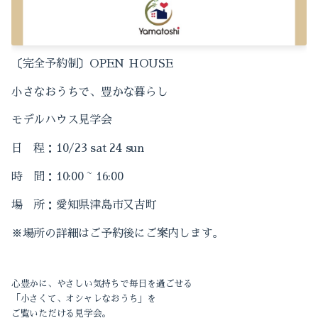
2023-04（2）
2024-03（1）
2022-12（1）
2024-02（1）
〔完全予約制〕OPEN HOUSE
2022-10（1）
小さなおうちで、豊かな暮らし
2024-01（1）
2022-09（1）
モデルハウス見学会
2023-11（1）
2022-04（1）
日 程：10/23 sat 24 sun
2023-10（2）
2022-01（1）
時 間：10:00 ~ 16:00
2023-09（1）
2021-12（1）
場 所：愛知県津島市又吉町
2023-08（2）
2021-11（2）
※場所の詳細はご予約後にご案内します。
2023-05（1）
2021-10（3）
心豊かに、やさしい気持ちで毎日を過ごせる
2023-04（2）
2021-09（2）
「小さくて、オシャレなおうち」を
ご覧いただける見学会。
2022-12（1）