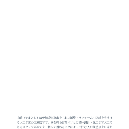
2026-07（2）
2026-06（2）
2026-05（3）
2026-04（1）
2026-03（1）
2026-02（1）
山敏（やまとし）は愛知県弥富市を中心に新築・リフォーム・店舗を手掛け
る大工が営む工務店です。家を売る営業マンとは違い設計・施工まで大工で
あるスタッフが全てを一貫して携わることによって住む人の理想以上の家を
2025-12（1）