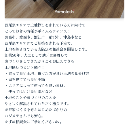
2023-04（2）
2024-03（1）
2022-12（1）
2024-02（1）
西尾張エリアで土地探しをされている方に向けて
2022-10（1）
とっておきの情報が手に入るチャンス！
弥富市、愛西市、蟹江市、稲沢市、津島市など
2024-01（1）
2022-09（1）
西尾張エリアにてご新築をされる予定で、
土地を探されている方限定の相談会を開催します。
2023-11（1）
2022-04（1）
創業50年、大工として地元に密着して
家づくりをしてきたからこそお伝えできる
2023-10（2）
2022-01（1）
土地探しのヒント続々！
・買って良い土地、避けた方が良い土地の見分け方
2023-09（1）
2021-12（1）
・家を建てても良い季節
・エリアによって使っても良い素材、
2023-08（2）
使ってはいけない素材など
2021-11（2）
土地のことや家づくりのことを
2023-05（1）
やさしく解説させていただく機会です。
2021-10（3）
まだ家づくりを考えはじめたばかりの
2023-04（2）
ハジメテさんでも安心。
2021-09（2）
まずは相談会にご参加くださいね。
2022-12（1）