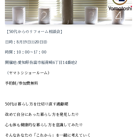
2023-04（2）
2024-03（1）
2022-12（1）
2024-02（1）
2022-10（1）
【
50
代からのリフォーム相談会】
2024-01（1）
日時：
8
月
19
日㈯
20
日㈰
2022-09（1）
時間：
10
：
00
～
17
：
00
2023-11（1）
2022-04（1）
開催地
:
愛知県弥富市稲荷崎
6
丁目
14
番地
2
2023-10（2）
2022-01（1）
（
ヤマトシショールーム）
2023-09（1）
予約制
/
参加費無料
2021-12（1）
2023-08（2）
2021-11（2）
50
代は暮らし方を仕切り直す適齢期
2023-05（1）
2021-10（3）
改めて自分にあった暮らし方を発見したり
2023-04（2）
心も体も健康的な暮らし方を意識してみたり
2021-09（2）
そんなあなたの「これから」を一緒に考えていく
2022-12（1）