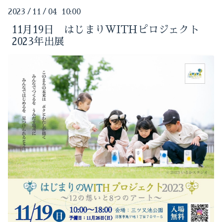
2024-05（1）
2023
/
11
/
04 10:00
2025-09（3）
2024-04（1）
11月19日 はじまりWITHピロジェクト
2023年出展
2025-05（1）
2024-03（1）
2025-01（1）
2024-02（1）
2024-10（1）
2024-01（1）
2024-09（1）
2023-11（1）
2024-08（1）
2023-10（2）
2024-07（1）
2023-09（1）
2024-06（2）
2023-08（2）
2024-05（1）
2023-05（1）
2024-04（1）