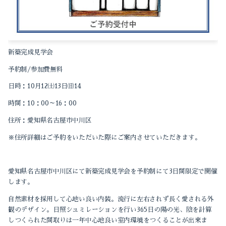
2023-04（2）
2024-03（1）
2022-12（1）
2024-02（1）
2022-10（1）
新築完成見学会
2024-01（1）
予約制
/
参加費無料
2022-09（1）
日時：
10
月
12
㈯
13
日㈰
14
2023-11（1）
2022-04（1）
時間：
10
：
00
～
16
：
00
2023-10（2）
2022-01（1）
住所：愛知県名古屋市中川区
2023-09（1）
※住所詳細はご予約をいただいた際にご案内させていただきます。
2021-12（1）
2023-08（2）
2021-11（2）
愛知県名古屋市中川区にて新築完成見学会を予約制にて
3
日間限定で開催
2023-05（1）
します。
2021-10（3）
自然素材を採用して心地い良い内装。流行に左右されず長く愛される外
2023-04（2）
2021-09（2）
観のデザイン。日照シュミレーションを行い365日の陽の光、陰を計算
しつくられた間取りは一年中心地良い室内環境をつくることが出来ま
2022-12（1）