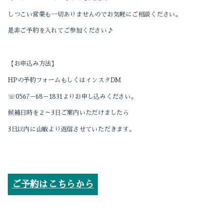
しつこい営業も一切ありませんのでお気軽にご相談ください。
是非ご予約を入れてご参加ください♪
【お申込み方法】
HP
の予約フォームもしくはインスタ
DM
☏
0567
－
68
－
1831
よりお申し込みください。
候補日時を２～
3
日ご案内いただけましたら
3
日以内に山敏より返信させていただきます。
ご予約はこちらから