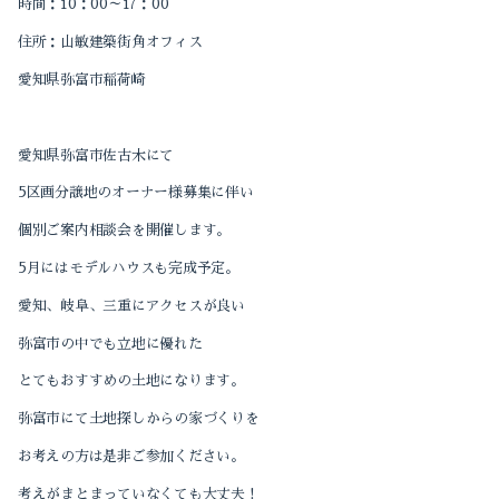
時間：
10
：
00
～
17
：
00
住所：山敏建築街角オフィス
2022-10（1）
愛知県弥富市稲荷崎
2022-09（1）
2022-04（1）
愛知県弥富市佐古木にて
5
区画分譲地のオーナー様募集に伴い
2022-01（1）
個別ご案内相談会を開催します。
2021-12（1）
5
月にはモデルハウスも完成予定。
2021-11（2）
愛知、岐阜、三重にアクセスが良い
弥富市の中でも立地に優れた
2021-10（3）
とてもおすすめの土地になります。
2021-09（2）
弥富市にて土地探しからの家づくりを
お考えの方は是非ご参加ください。
考えがまとまっていなくても大丈夫！