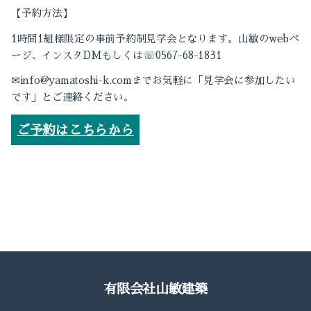
【予約方法】
1
時間
1
組様限定の事前予約制見学会となります。
山敏の
web
ペ
☏
ージ、インスタ
DM
もしくは
0567-68-1831
✉
info@yamatoshi-k.com
まで
お気軽に「見学会に参加したい
です」とご連絡ください。
ご予約はこちらから
有限会社山敏建築