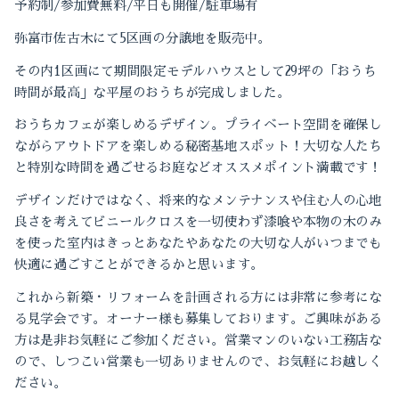
予約制
/
参加費無料
/
平日も開催
/
駐車場有
弥富市佐古木にて
5
区画の分譲地を販売中。
2022-10（1）
その内
1
区画にて期間限定モデルハウスとして
29
坪の「おうち
2022-09（1）
時間が最高」な
平屋のおうちが完成しました。
2022-04（1）
おうちカフェが楽しめるデザイン。
プライベート空間を確保し
ながら
アウトドアを楽しめる秘密基地スポット！
大切な人たち
2022-01（1）
と特別な時間を過ごせるお庭など
オススメポイント満載です！
2021-12（1）
デザインだけではなく、
将来的なメンテナンスや
住む人の心地
良さを考えて
ビニールクロスを一切使わず
漆喰や本物の木のみ
2021-11（2）
を使った室内は
きっとあなたやあなたの大切な人が
いつまでも
快適に過ごすことができるかと思います。
2021-10（3）
これから新築・リフォームを計画される方には
非常に参考にな
る見学会です。
オーナー様も募集しております。
ご興味がある
2021-09（2）
方は是非お気軽にご参加ください。
営業マンのいない工務店な
ので、
しつこい営業も一切ありませんので、
お気軽にお越しく
ださい。