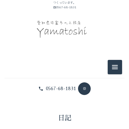
つくっています。
山敏のこと
☎0567-68-1831
イベントのこと
仕事のこと
暮らしのこと
豆知識
メニュ
0567-68-1831
日記
山敏のこと