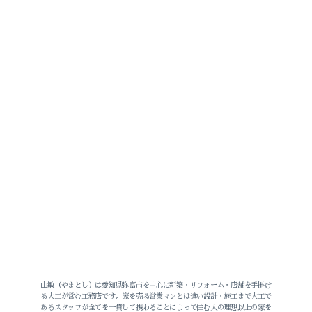
山敏（やまとし）は愛知県弥富市を中心に新築・リフォーム・店舗を手掛け
る大工が営む工務店です。家を売る営業マンとは違い設計・施工まで大工で
あるスタッフが全てを一貫して携わることによって住む人の理想以上の家を