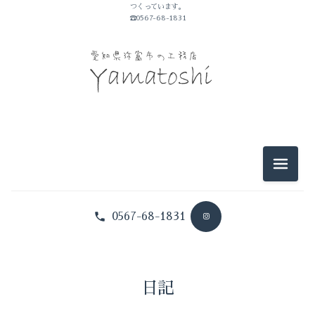
つくっています。
山敏のこと
☎0567-68-1831
イベントのこと
仕事のこと
暮らしのこと
豆知識
メニュ
0567-68-1831
日記
山敏のこと