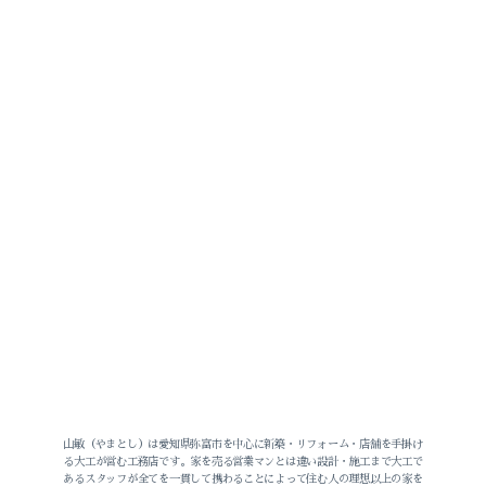
山敏（やまとし）は愛知県弥富市を中心に新築・リフォーム・店舗を手掛け
る大工が営む工務店です。家を売る営業マンとは違い設計・施工まで大工で
あるスタッフが全てを一貫して携わることによって住む人の理想以上の家を