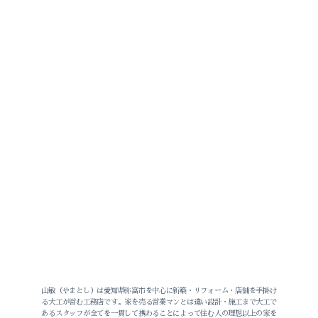
山敏（やまとし）は愛知県弥富市を中心に新築・リフォーム・店舗を手掛け
る大工が営む工務店です。家を売る営業マンとは違い設計・施工まで大工で
あるスタッフが全てを一貫して携わることによって住む人の理想以上の家を