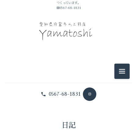
つくっています。
山敏のこと
☎0567-68-1831
イベントのこと
仕事のこと
暮らしのこと
豆知識
メニュ
0567-68-1831
日記
山敏のこと