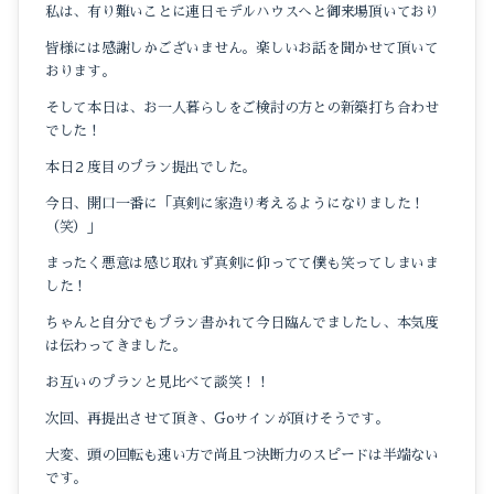
私は、有り難いことに連日モデルハウスへと御来場頂いており
皆様には感謝しかございません。楽しいお話を聞かせて頂いて
おります。
そして本日は、お一人暮らしをご検討の方との新築打ち合わせ
でした！
本日２度目のプラン提出でした。
今日、開口一番に「真剣に家造り考えるようになりました！
（笑）」
まったく悪意は感じ取れず真剣に仰ってて僕も笑ってしまいま
した！
ちゃんと自分でもプラン書かれて今日臨んでましたし、本気度
は伝わってきました。
お互いのプランと見比べて談笑！！
次回、再提出させて頂き、Goサインが頂けそうです。
大変、頭の回転も速い方で尚且つ決断力のスピードは半端ない
です。