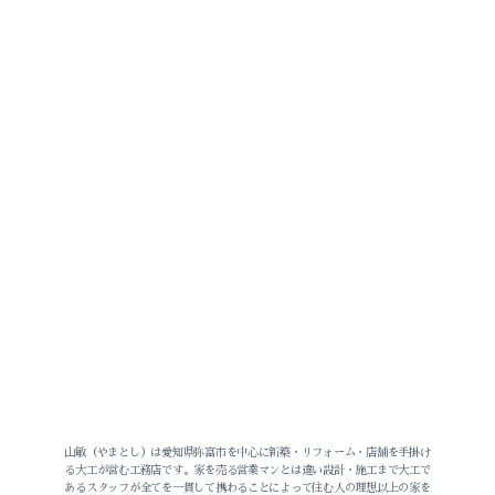
山敏（やまとし）は愛知県弥富市を中心に新築・リフォーム・店舗を手掛け
る大工が営む工務店です。家を売る営業マンとは違い設計・施工まで大工で
あるスタッフが全てを一貫して携わることによって住む人の理想以上の家を