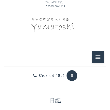
つくっています。
山敏のこと
☎0567-68-1831
イベントのこと
仕事のこと
暮らしのこと
豆知識
メニュ
0567-68-1831
日記
山敏のこと