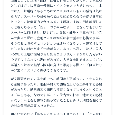
理由としては立地・区画・価格どれも１００点です。まず立地
としては近くに国道一号線にすぐアクセスできるものの、１本
中に入った場所にあるためにアクセスはいいものの騒音は気に
ならず、スーパーや郵便局など生活に必要なものが徒歩圏内に
あります。徒歩圏内で色々あるのは最高ですね。例えば夜ちょ
っと吞んじゃって「あっ！つまみがない！」となっても歩いて
スーパーに行けるし、駅も近い。愛知・岐阜・三重の三県で呑
んで歩いて帰れる立地といえば本当に名古屋の中心街ですが、
そうなるとおのずとマンション住まいになるし、戸建てはとて
もじゃないけれどまず土地がない、あっても高い！ただ、佐古
木の杜の土地は相場からしたら￥３００万～￥５００万も安い
のですよ！これにも理由があって、大きな土地をまとめてボス
が購入したので結果５区画に分けて販売する際に１区画当たり
が非常にコスパよく提供できるのです。
安く販売されている土地でも、地面から下がっていて土を入れ
る必要があったり、地盤が弱くて強度を上げる工事をする必要
があったり、結果通常の価格より高くなってしまうということ
は「あるある」なのですが、この佐古木の杜の土地はその必要
もなし！もともと建物が経っていたこともあり、地盤も強くて
余計な費用が必要ありません。
知れば知るほど「めちゃくちゃ良い土地じゃん！」「こんな価