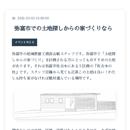
イベントのこと
仕事のこと
2026-03-02 10:00:00
弥富市での土地探しからの家づくりなら
暮らしのこと
豆知識
イベントのこと
弥富市の地域密着工務店山敏スタッフです。弥富市で「土地探
しからの家づくり」を計画される方にとってもおすすめの土地
があります。それは弥富市佐古木にある５区画の『佐古木の
杜』です。スタッフ目線から見ても正直この土地は良い！わた
しも持ち家がなければ絶対選んでいる場所です。