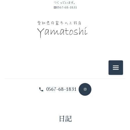
つくっています。
山敏のこと
☎0567-68-1831
イベントのこと
仕事のこと
暮らしのこと
豆知識
メニュ
0567-68-1831
日記
山敏のこと