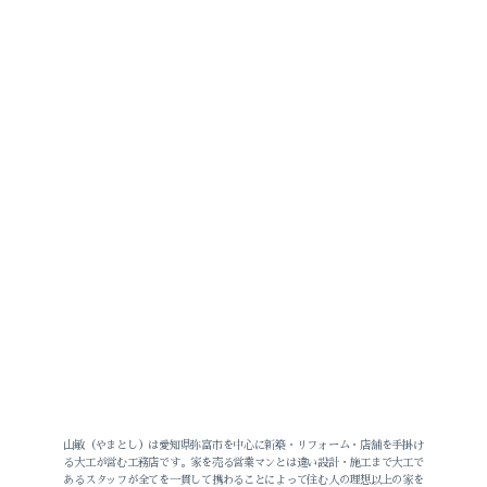
山敏（やまとし）は愛知県弥富市を中心に新築・リフォーム・店舗を手掛け
る大工が営む工務店です。家を売る営業マンとは違い設計・施工まで大工で
あるスタッフが全てを一貫して携わることによって住む人の理想以上の家を