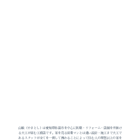
山敏（やまとし）は愛知県弥富市を中心に新築・リフォーム・店舗を手掛け
る大工が営む工務店です。家を売る営業マンとは違い設計・施工まで大工で
あるスタッフが全てを一貫して携わることによって住む人の理想以上の家を