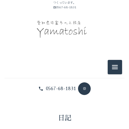
つくっています。
山敏のこと
☎0567-68-1831
イベントのこと
仕事のこと
暮らしのこと
豆知識
メニュ
0567-68-1831
日記
山敏のこと