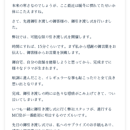
本来の寒さなのでしょうが、ここ最近は暖冬に慣れてたせいか
体にこたえますね。
さて、先週御引き渡しの御客様の、御引き渡し式を行いまし
た。
弊社では、可能な限り引き渡し式を開催します。
時間にすれば、15分ぐらいです。まず私から感謝の御言葉をお
伝えし、御客様からお言葉を頂戴します。
御自宅、自分の店舗を建築しようと思ってから、完成までに
様々なドラマが生まれます。
順調に進んだこと、イレギュラーな事も起こったりと全て良き
思い出となります。
完成、御引き渡しの時には色々な感情がこみ上げてきて、つい
泣いてしまいます。
いつも一緒に御引き渡し式に行く弊社スタッフが、進行する
MC役が一番最初に号泣するのでズルいです。
先日の御引き渡し式では、私へのサプライズのお手紙もあり、