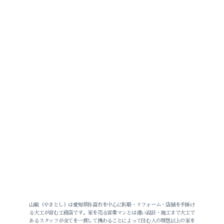
山敏（やまとし）は愛知県弥富市を中心に新築・リフォーム・店舗を手掛け
る大工が営む工務店です。家を売る営業マンとは違い設計・施工まで大工で
あるスタッフが全てを一貫して携わることによって住む人の理想以上の家を