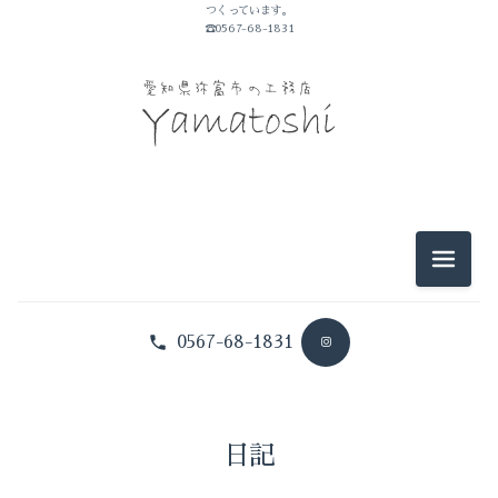
つくっています。
山敏のこと
☎0567-68-1831
イベントのこと
仕事のこと
暮らしのこと
豆知識
メニュ
0567-68-1831
日記
山敏のこと