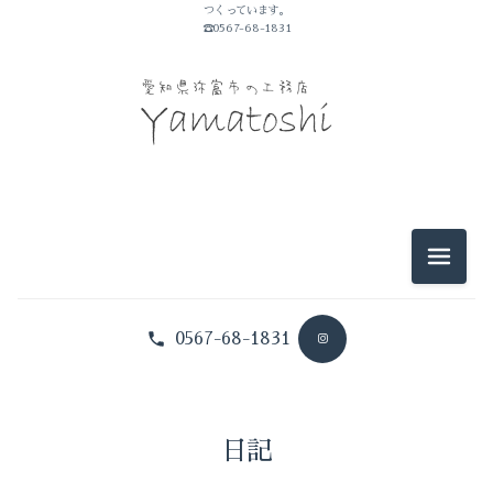
つくっています。
山敏のこと
☎0567-68-1831
イベントのこと
仕事のこと
暮らしのこと
豆知識
メニュ
0567-68-1831
日記
山敏のこと