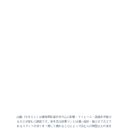
山敏（やまとし）は愛知県弥富市を中心に新築・リフォーム・店舗を手掛け
る大工が営む工務店です。家を売る営業マンとは違い設計・施工まで大工で
あるスタッフが全てを一貫して携わることによって住む人の理想以上の家を