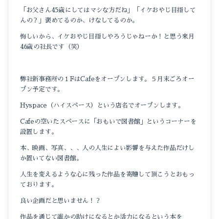
「お父さん45歳にしてはマシな方だね」「イケおやじ目指して
んの？」褒めてるのか、けなしてるのか。
悔しいから、イケおやじ目指しやろうじゃねーか！と思う来月
46歳の社長です（笑）
弊社新事務所の１FはCafeをオープンします。５月末ごろオー
プン予定です。
Hyspace（ハイスペース）という店名でオープンします。
Cafeの空いたスペースに「おもいで図書館」というコーナーを
設置します。
本、映画、写真、、、人の人生によい影響を与えた作品だけし
か置いてない図書館。
人生を変えるような心に残った作品を寄贈して頂こうとおもっ
ております。
良い企画だと思いません！？
作品を通じて誰かの助けになるとか活力になるという本を