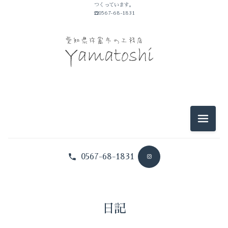
つくっています。
山敏のこと
☎0567-68-1831
イベントのこと
仕事のこと
暮らしのこと
豆知識
メニュ
0567-68-1831
日記
山敏のこと