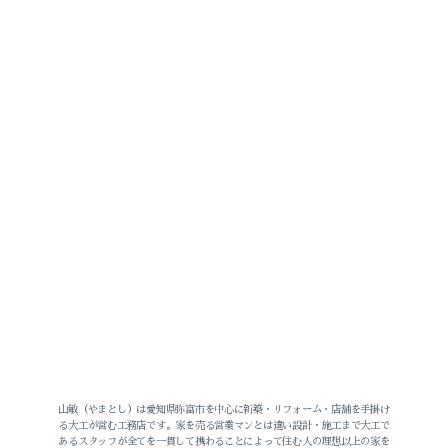
山敏（やまとし）は愛知県弥富市を中心に新築・リフォーム・店舗を手掛け
る大工が営む工務店です。家を売る営業マンとは違い設計・施工まで大工で
あるスタッフが全てを一貫して携わることによって住む人の理想以上の家を