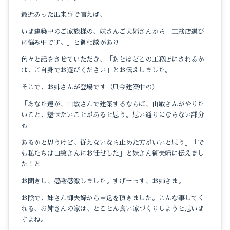
最近あった出来事で言えば、
いま建築中のご家族様の、妹さんご夫婦さんから「工務店選び
に悩み中です。」と御相談があり
色々と話をさせていただき、「あとはどこの工務店にされるか
は、ご自身でお選びください」とお伝えしました。
そこで、お姉さんが登場です（只今建築中の）
「あなた達が、山敏さんで建築するならば、山敏さんがやりた
いこと、魅せたいことがあると思う。思い通りにならない部分
も
あるかと思うけど、従えないなら止めた方がいいと思う」「で
も私たちは山敏さんにお任せした」と妹さん御夫婦に伝えまし
た！と
お聞きし、感謝感激しました。すげーっす、お姉さま。
お陰で、妹さん御夫婦から申込を頂きました。こんな事してく
れる、お姉さんの家は、とことん良い家づくりしようと思いま
すよね。