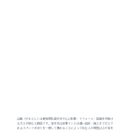
山敏（やまとし）は愛知県弥富市を中心に新築・リフォーム・店舗を手掛け
る大工が営む工務店です。家を売る営業マンとは違い設計・施工まで大工で
あるスタッフが全てを一貫して携わることによって住む人の理想以上の家を