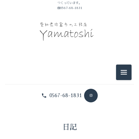
つくっています。
山敏のこと
☎0567-68-1831
イベントのこと
仕事のこと
暮らしのこと
豆知識
メニュ
0567-68-1831
日記
山敏のこと