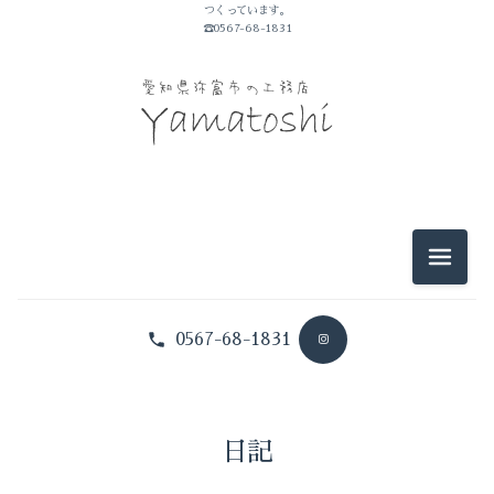
つくっています。
山敏のこと
☎0567-68-1831
イベントのこと
仕事のこと
暮らしのこと
豆知識
メニュ
0567-68-1831
日記
山敏のこと