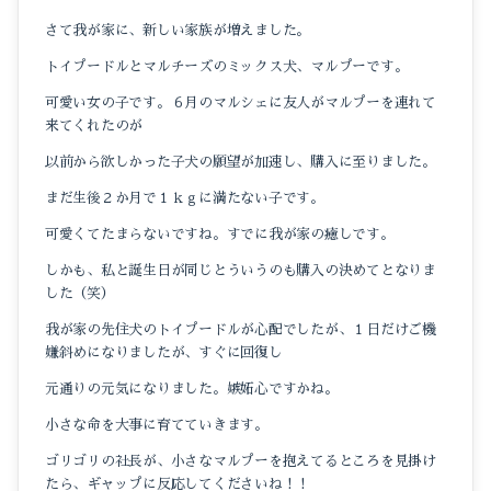
さて我が家に、新しい家族が増えました。
トイプードルとマルチーズのミックス犬、マルプーです。
可愛い女の子です。６月のマルシェに友人がマルプーを連れて
来てくれたのが
以前から欲しかった子犬の願望が加速し、購入に至りました。
まだ生後２か月で１ｋｇに満たない子です。
可愛くてたまらないですね。すでに我が家の癒しです。
しかも、私と誕生日が同じとういうのも購入の決めてとなりま
した（笑）
我が家の先住犬のトイプードルが心配でしたが、１日だけご機
嫌斜めになりましたが、すぐに回復し
元通りの元気になりました。嫉妬心ですかね。
小さな命を大事に育てていきます。
ゴリゴリの社長が、小さなマルプーを抱えてるところを見掛け
たら、ギャップに反応してくださいね！！