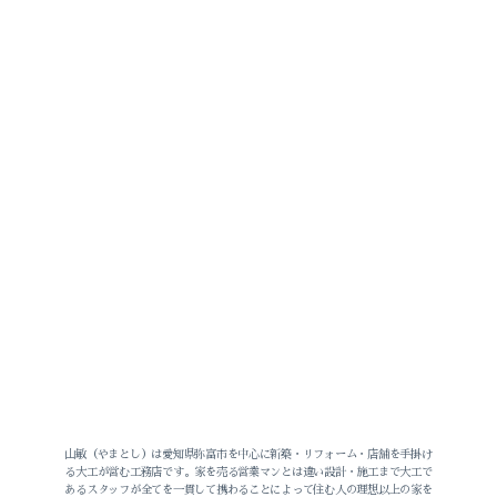
山敏（やまとし）は愛知県弥富市を中心に新築・リフォーム・店舗を手掛け
る大工が営む工務店です。家を売る営業マンとは違い設計・施工まで大工で
あるスタッフが全てを一貫して携わることによって住む人の理想以上の家を