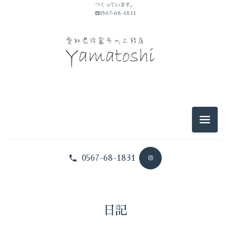
つくっています。
山敏のこと
☎0567-68-1831
イベントのこと
仕事のこと
暮らしのこと
豆知識
メニュ
0567-68-1831
日記
山敏のこと