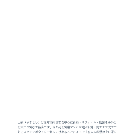
山敏（やまとし）は愛知県弥富市を中心に新築・リフォーム・店舗を手掛け
る大工が営む工務店です。家を売る営業マンとは違い設計・施工まで大工で
あるスタッフが全てを一貫して携わることによって住む人の理想以上の家を