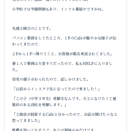
小学校では学級閉鎖もあり、インフル蔓延中ですかね。
先週土曜日のことです。
パソコン業務をしてたところ、１FのCafeが賑やかな様子が伝
わってきたので、
２Fから１Fへ降りてくと、お客様が数名来店されてました。
妻１人で業務は大変そうだったので、私もHELPに入りまし
た。
初見の親子がおられたので、話しかけました。
「以前からインスタで気になってたので来ました！」
「この子（中学３年生）受験生なんです。大工になりたくて建
築科のある高校を受験します。」
「工務店が経営するCafeと分かったので、お話が聞けたらなと
思ってきました」
推薦を頂いてるそうで、あとは面接のみだけです。