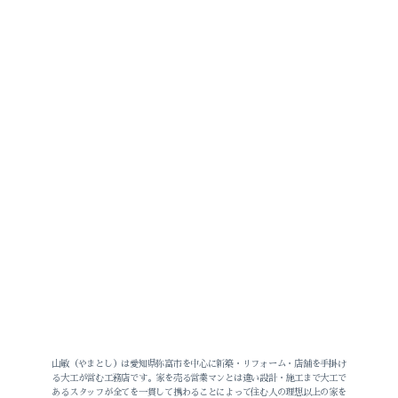
山敏（やまとし）は愛知県弥富市を中心に新築・リフォーム・店舗を手掛け
る大工が営む工務店です。家を売る営業マンとは違い設計・施工まで大工で
あるスタッフが全てを一貫して携わることによって住む人の理想以上の家を