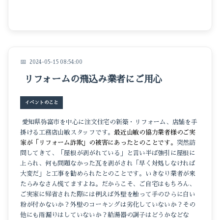
2024-05-15 08:54:00
リフォームの飛込み業者にご用心
イベントのこと
愛知県弥富市を中心に注文住宅の新築・リフォーム、店舗を手
掛ける工務店山敏スタッフです。
最近山敏の協力業者様のご実
家が「リフォーム詐欺」の被害にあったとのことです。
突然訪
問してきて、「屋根が剥がれている」と言い半ば強引に屋根に
上られ、何も問題なかった瓦を剥がされ「早く対処しなければ
大変だ」と工事を勧められたとのことです。いきなり業者が来
たらみなさん慌てますよね。だからこそ、ご自宅はもちろん、
ご実家に帰省された際には例えば外壁を触って手のひらに白い
粉が付かないか？
外壁のコーキングは劣化していないか？
その
他にも雨漏りはしていないか？給湯器の調子はどうかなどな