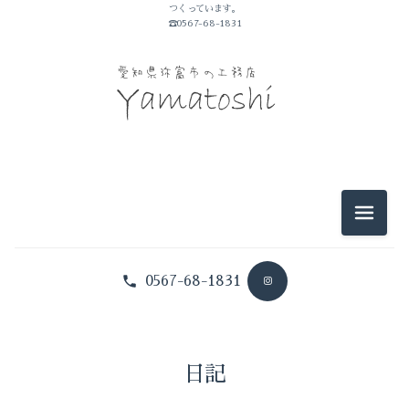
つくっています。
山敏のこと
☎0567-68-1831
イベントのこと
仕事のこと
暮らしのこと
豆知識
メニュ
0567-68-1831
日記
山敏のこと