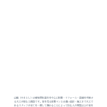
山敏（やまとし）は愛知県弥富市を中心に新築・リフォーム・店舗を手掛け
る大工が営む工務店です。家を売る営業マンとは違い設計・施工まで大工で
あるスタッフが全てを一貫して携わることによって住む人の理想以上の家を